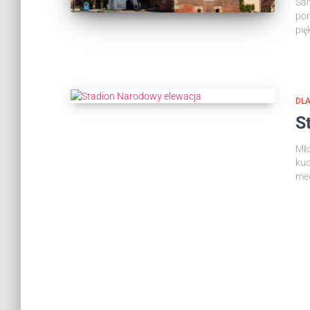
San
po
pię
DLA
S
Mło
ku
med