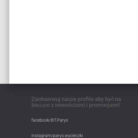
Zaobserwuj nasze profile aby być na
bieżąco z nowościami i promocjami!
facebook/BT.Parys
instagram/parys.wycieczki