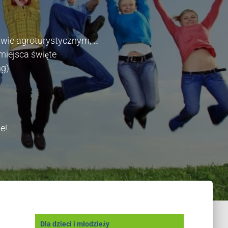
twie agroturystycznym, …
miejsca święte
ng)
e!
Dla dzieci i młodzieży