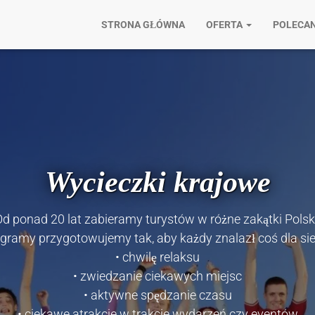
STRONA GŁÓWNA
OFERTA
POLECAN
Wycieczki krajowe
d ponad 20 lat zabieramy turystów w różne zakątki Polski
gramy przygotowujemy tak, aby każdy znalazł coś dla sie
• chwilę relaksu
• zwiedzanie ciekawych miejsc
• aktywne spędzanie czasu
• ciekawe atrakcje w trakcie wydarzeń czy eventów