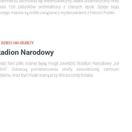
domierzu zachował się średniowieczny układ urbanistyczny oraz
nad 120 zabytków architektury z różnych epok. Dzieje tego
knego miasta są ściśle związane z wydarzeniami z historii Polski.
 DZIECI I MŁODZIEŻY
tadion Narodowy
dzi fani piłki nożnej będą mogli zwiedzić Stadion Narodowy „od
chni”. Zobaczą pomieszczenia strefy zawodniczej, centrum
ialne, oraz być może staną przy linii bocznej boiska.