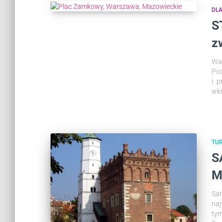
DLA
S
z
War
Pod
i p
wkr
TU
S
M
Sa
naj
tym