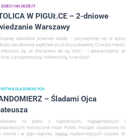
 DZIECI I MŁODZIEŻY
TOLICA W PIGUŁCE – 2-dniowe
wiedzanie Warszawy
szawę odwiedzić powinien każdy – przynajmniej raz w życiu!
czas dwudniowej wędrówki po stolicy pokażemy Ci nasze miasto
rzekonasz się, że Warszawa da się lubić… I gwarantujemy, że
ótce, z przyjemnością i ciekawością, tu wrócisz!
RYSTYKA DLA DOROSŁYCH
ANDOMIERZ – Śladami Ojca
ateusza
ndomierz to jedno z najstarszych, najpiękniejszych i
ważniejszych historycznie miast Polski. Początki osadnictwa na
 terenie i w jego regionie, sięgają najdawniejszych czasów. W