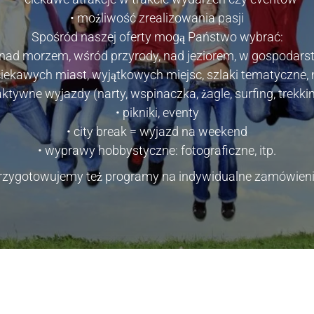
• możliwość zrealizowania pasji
Spośród naszej oferty mogą Państwo wybrać:
nad morzem, wśród przyrody, nad jeziorem, w gospodars
ciekawych miast, wyjątkowych miejsc, szlaki tematyczne, 
aktywne wyjazdy (narty, wspinaczka, żagle, surfing, trekki
• pikniki, eventy
• city break = wyjazd na weekend
• wyprawy hobbystyczne: fotograficzne, itp.
rzygotowujemy też programy na indywidualne zamówieni